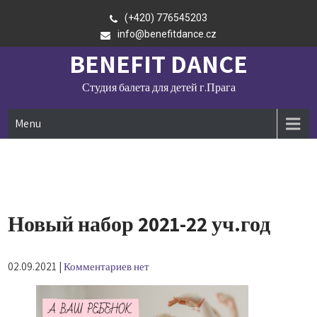
Skip
(+420) 776545203
to
info@benefitdance.cz
content
BENEFIT DANCE
Студия балета для детей г.Прага
Menu
Новый набор 2021-22 уч.год
02.09.2021
|
Комментариев нет