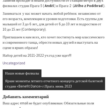
Занятия проходят в пешей доступности от станций метро в двух
филиалах студии Прага-5 (
Anděl
) и Прага-2 (
Jiřího z Poděbrad
).
Заниматься у нас может начать любой ребёнок независимо от
его возраста, комплекции и уровня подготовки. Есть группы для
малышей от 3 до 6 лет, для детей от 6 до 10 лет и подростков от
10 до 15 лет (Contemporary).
Приглашаем к нам всех, кто хочет постигнуть мир классического
и современного танца, обрести новых друзей и выступать на
сцене в ярких образах!
Набор детей на 2021-2022 уч.год уже идет!!!
Uncategorized
Навигация
Наши новые филиалы
по
Яркие моменты летнего отчетного концерта детской балетной
записям
студии «Benefit Dance» г.Прага. июнь 2023
Добавить комментарий
Ваш адрес email не будет опубликован.
Обязательные поля