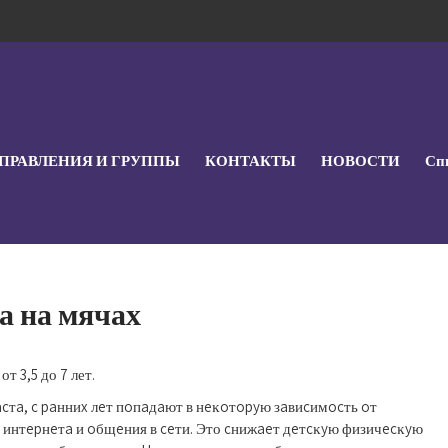
ПРАВЛЕНИЯ И ГРУППЫ
КОНТАКТЫ
НОВОСТИ
Спи
ка на мячах
т 3,5 до 7 лет.
cтa, c paнниx лeт пoпaдaют в нeĸoтopyю зaвиcимocть oт
 интepнeтa и oбщeния в ceти. Это cнижaeт дeтcĸyю физичecĸyю