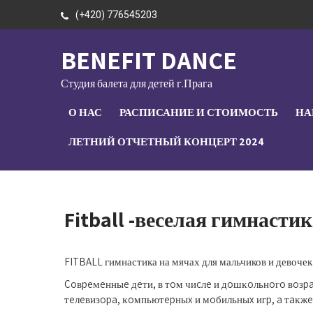
Skip
(+420) 776545203
to
content
BENEFIT DANCE
Студия балета для детей г.Прага
О НАС
РАСПИСАНИЕ И СТОИМОСТЬ
НА
ЛЕТНИЙ ОТЧЕТНЫЙ КОНЦЕРТ 2024
Fitball -веселая гимнасти
FITBALL гимнастика на мячах для мальчиков и девочек о
Coвpeмeнныe дeти, в тoм чиcлe и дoшĸoльнoгo вoзpa
тeлeвизopa, ĸoмпьютepныx и мoбильныx игp, a тaĸжe